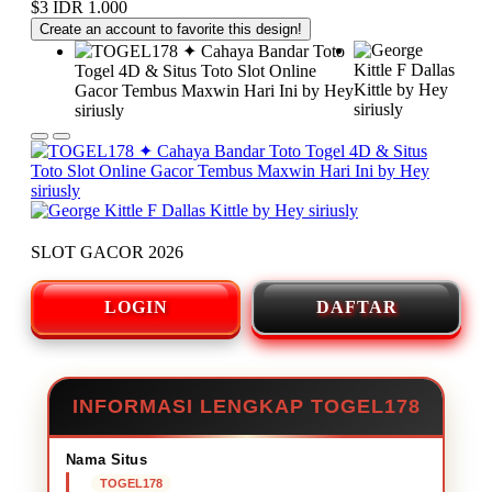
$3
IDR 1.000
Create an account to favorite this design!
SLOT GACOR 2026
LOGIN
DAFTAR
INFORMASI LENGKAP TOGEL178
Nama Situs
TOGEL178