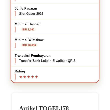
Jenis Pasaran
Slot Gacor 2026
Minimal Deposit
IDR 1,000
Minimal Withdraw
IDR 20,000
Transaksi Pembayaran
Transfer Bank Lokal • E-wallet • QRIS
Rating
Artikel TOGEL178