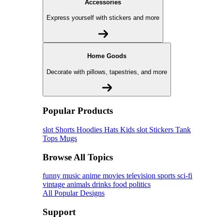
Accessories
Express yourself with stickers and more
Home Goods
Decorate with pillows, tapestries, and more
Popular Products
slot
Shorts
Hoodies
Hats
Kids slot
Stickers
Tank
Tops
Mugs
Browse All Topics
funny
music
anime
movies
television
sports
sci-fi
vintage
animals
drinks
food
politics
All Popular Designs
Support