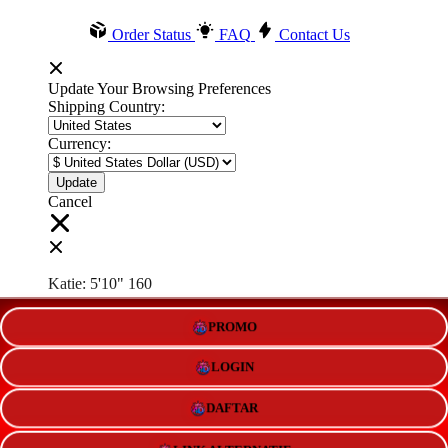
Order Status
FAQ
Contact Us
Update Your Browsing Preferences
Shipping Country:
Currency:
Cancel
Katie:
5'10"
160
PROMO
Select your person:
Male
Female
LOGIN
Height
Short
Med
Tall
DAFTAR
Weight
Slim
Avg
Heavy