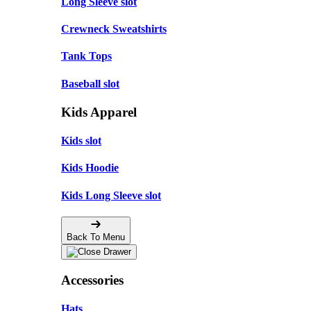
Long Sleeve slot
Crewneck Sweatshirts
Tank Tops
Baseball slot
Kids Apparel
Kids slot
Kids Hoodie
Kids Long Sleeve slot
Back To Menu
Accessories
Hats