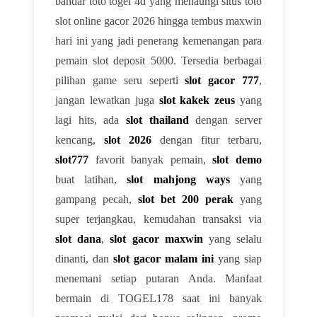
bandar toto togel 4d yang menaungi situs toto
slot online gacor 2026 hingga tembus maxwin
hari ini yang jadi penerang kemenangan para
pemain slot deposit 5000. Tersedia berbagai
pilihan game seru seperti
slot gacor 777
,
jangan lewatkan juga
slot kakek zeus
yang
lagi hits, ada
slot thailand
dengan server
kencang,
slot 2026
dengan fitur terbaru,
slot777
favorit banyak pemain,
slot demo
buat latihan,
slot mahjong ways
yang
gampang pecah,
slot bet 200 perak
yang
super terjangkau, kemudahan transaksi via
slot dana
,
slot gacor maxwin
yang selalu
dinanti, dan
slot gacor malam ini
yang siap
menemani setiap putaran Anda. Manfaat
bermain di TOGEL178 saat ini banyak