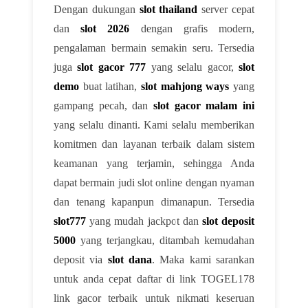
Dengan dukungan
slot thailand
server cepat
dan
slot 2026
dengan grafis modern,
pengalaman bermain semakin seru. Tersedia
juga
slot gacor 777
yang selalu gacor,
slot
demo
buat latihan,
slot mahjong ways
yang
gampang pecah, dan
slot gacor malam ini
yang selalu dinanti. Kami selalu memberikan
komitmen dan layanan terbaik dalam sistem
keamanan yang terjamin, sehingga Anda
dapat bermain judi slot online dengan nyaman
dan tenang kapanpun dimanapun. Tersedia
slot777
yang mudah jackpot dan
slot deposit
5000
yang terjangkau, ditambah kemudahan
deposit via
slot dana
. Maka kami sarankan
untuk anda cepat daftar di link TOGEL178
link gacor terbaik untuk nikmati keseruan