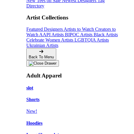
New Tees on Sale
Newest Designers
Tag
Directory
Artist Collections
Featured Designers
Artists to Watch
Creators to
Watch
AAPI Artists
BIPOC Artists
Black Artists
Celebrate Women Artists
LGBTQIA Artists
Ukrainian Artists
Back To Menu
Adult Apparel
slot
Shorts
New!
Hoodies