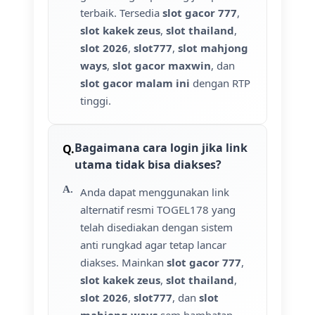
terbaik. Tersedia
slot gacor 777
,
slot kakek zeus
,
slot thailand
,
slot 2026
,
slot777
,
slot mahjong
ways
,
slot gacor maxwin
, dan
slot gacor malam ini
dengan RTP
tinggi.
Bagaimana cara login jika link
utama tidak bisa diakses?
Anda dapat menggunakan link
alternatif resmi TOGEL178 yang
telah disediakan dengan sistem
anti rungkad agar tetap lancar
diakses. Mainkan
slot gacor 777
,
slot kakek zeus
,
slot thailand
,
slot 2026
,
slot777
, dan
slot