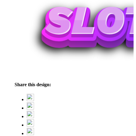
Share this design: