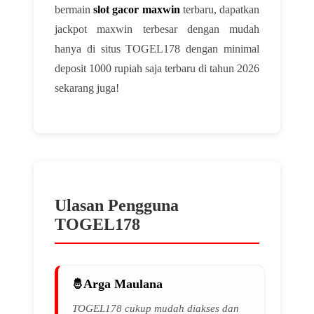
bermain
slot gacor maxwin
terbaru, dapatkan
jackpot maxwin terbesar dengan mudah
hanya di situs TOGEL178 dengan minimal
deposit 1000 rupiah saja terbaru di tahun 2026
sekarang juga!
Ulasan Pengguna
TOGEL178
Arga Maulana
TOGEL178 cukup mudah diakses dan