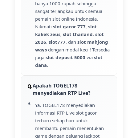
hanya 1000 rupiah sehingga
sangat terjangkau untuk semua
pemain slot online Indonesia.
Nikmati
slot gacor 777
,
slot
kakek zeus
,
slot thailand
,
slot
2026
,
slot777
, dan
slot mahjong
ways
dengan modal kecil! Tersedia
juga
slot deposit 5000
via
slot
dana
.
Apakah TOGEL178
menyediakan RTP Live?
Ya, TOGEL178 menyediakan
informasi RTP Live slot gacor
terbaru setiap hari untuk
membantu pemain menentukan
game dengan peluang jackpot