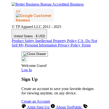
© TP Apparel LLC 2012 - 2025
United States - $ USD
Product Safety
Intellectual Property Policy
CA: Do Not
Sell My Personal Information
Privacy Policy
Terms
Welcome Guest!
Log In
Sign Up
Create an account to save your favorite designs
for viewing anytime, on any device.
Create an Account
Artist Sign Up
About TeePublic