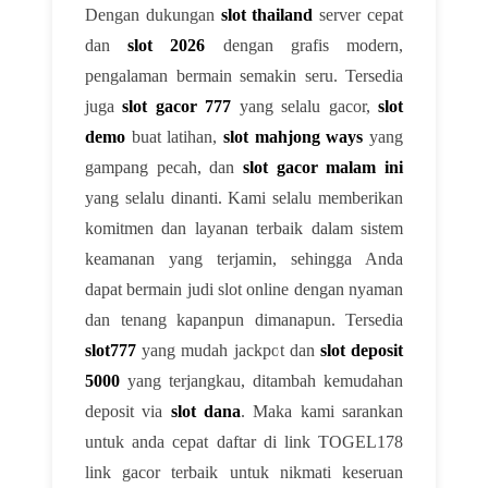
Dengan dukungan
slot thailand
server cepat
dan
slot 2026
dengan grafis modern,
pengalaman bermain semakin seru. Tersedia
juga
slot gacor 777
yang selalu gacor,
slot
demo
buat latihan,
slot mahjong ways
yang
gampang pecah, dan
slot gacor malam ini
yang selalu dinanti. Kami selalu memberikan
komitmen dan layanan terbaik dalam sistem
keamanan yang terjamin, sehingga Anda
dapat bermain judi slot online dengan nyaman
dan tenang kapanpun dimanapun. Tersedia
slot777
yang mudah jackpot dan
slot deposit
5000
yang terjangkau, ditambah kemudahan
deposit via
slot dana
. Maka kami sarankan
untuk anda cepat daftar di link TOGEL178
link gacor terbaik untuk nikmati keseruan