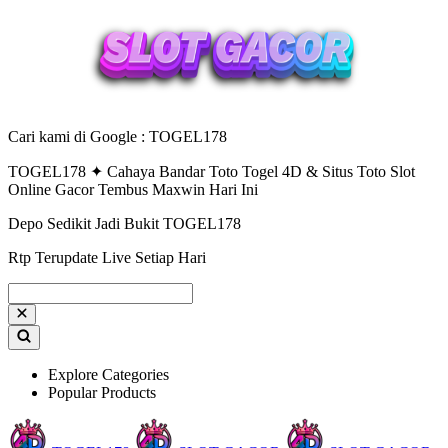
Cari kami di Google : TOGEL178
TOGEL178 ✦ Cahaya Bandar Toto Togel 4D & Situs Toto Slot
Online Gacor Tembus Maxwin Hari Ini
Depo Sedikit Jadi Bukit TOGEL178
Rtp Terupdate Live Setiap Hari
Explore Categories
Popular Products