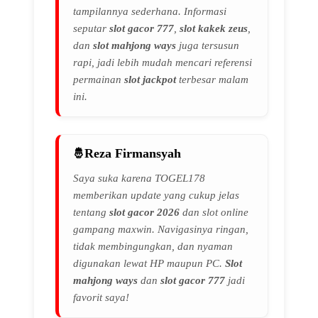
tampilannya sederhana. Informasi
seputar
slot gacor 777
,
slot kakek zeus
,
dan
slot mahjong ways
juga tersusun
rapi, jadi lebih mudah mencari referensi
permainan
slot jackpot
terbesar malam
ini.
Reza Firmansyah
Saya suka karena TOGEL178
memberikan update yang cukup jelas
tentang
slot gacor 2026
dan slot online
gampang maxwin. Navigasinya ringan,
tidak membingungkan, dan nyaman
digunakan lewat HP maupun PC.
Slot
mahjong ways
dan
slot gacor 777
jadi
favorit saya!