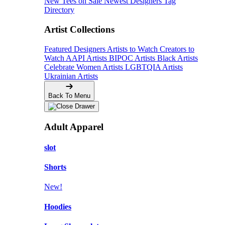
New Tees on Sale
Newest Designers
Tag
Directory
Artist Collections
Featured Designers
Artists to Watch
Creators to
Watch
AAPI Artists
BIPOC Artists
Black Artists
Celebrate Women Artists
LGBTQIA Artists
Ukrainian Artists
Back To Menu
Adult Apparel
slot
Shorts
New!
Hoodies