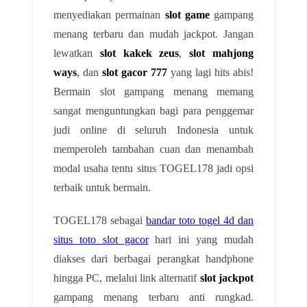
menyediakan permainan
slot game
gampang
menang terbaru dan mudah jackpot. Jangan
lewatkan
slot kakek zeus
,
slot mahjong
ways
, dan
slot gacor 777
yang lagi hits abis!
Bermain slot gampang menang memang
sangat menguntungkan bagi para penggemar
judi online di seluruh Indonesia untuk
memperoleh tambahan cuan dan menambah
modal usaha tentu situs TOGEL178 jadi opsi
terbaik untuk bermain.
TOGEL178 sebagai
bandar toto togel 4d dan
situs toto slot gacor
hari ini yang mudah
diakses dari berbagai perangkat handphone
hingga PC, melalui link alternatif
slot jackpot
gampang menang terbaru anti rungkad.