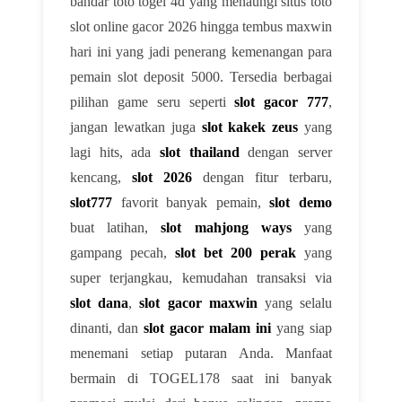
bandar toto togel 4d yang menaungi situs toto
slot online gacor 2026 hingga tembus maxwin
hari ini yang jadi penerang kemenangan para
pemain slot deposit 5000. Tersedia berbagai
pilihan game seru seperti
slot gacor 777
,
jangan lewatkan juga
slot kakek zeus
yang
lagi hits, ada
slot thailand
dengan server
kencang,
slot 2026
dengan fitur terbaru,
slot777
favorit banyak pemain,
slot demo
buat latihan,
slot mahjong ways
yang
gampang pecah,
slot bet 200 perak
yang
super terjangkau, kemudahan transaksi via
slot dana
,
slot gacor maxwin
yang selalu
dinanti, dan
slot gacor malam ini
yang siap
menemani setiap putaran Anda. Manfaat
bermain di TOGEL178 saat ini banyak