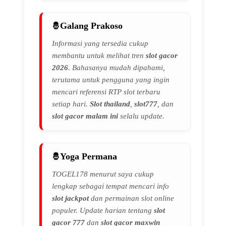
Galang Prakoso
Informasi yang tersedia cukup
membantu untuk melihat tren
slot gacor
2026
. Bahasanya mudah dipahami,
terutama untuk pengguna yang ingin
mencari referensi RTP slot terbaru
setiap hari.
Slot thailand
,
slot777
, dan
slot gacor malam ini
selalu update.
Yoga Permana
TOGEL178 menurut saya cukup
lengkap sebagai tempat mencari info
slot jackpot
dan permainan slot online
populer. Update harian tentang
slot
gacor 777
dan
slot gacor maxwin