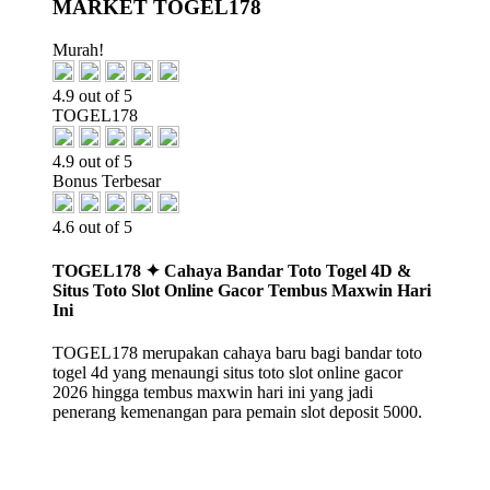
MARKET TOGEL178
Murah!
4.9 out of 5
TOGEL178
4.9 out of 5
Bonus Terbesar
4.6 out of 5
TOGEL178 ✦ Cahaya Bandar Toto Togel 4D &
Situs Toto Slot Online Gacor Tembus Maxwin Hari
Ini
TOGEL178 merupakan cahaya baru bagi bandar toto
togel 4d yang menaungi situs toto slot online gacor
2026 hingga tembus maxwin hari ini yang jadi
penerang kemenangan para pemain slot deposit 5000.