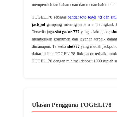
memperoleh tambahan cuan dan menambah modal usa
TOGEL178 sebagai
bandar toto togel 4d dan situ
jackpot
gampang menang terbaru anti rungkad.
Tersedia juga
slot gacor 777
yang selalu gacor,
sl
memberikan komitmen dan layanan terbaik dalam
dimanapun. Tersedia
slot777
yang mudah jackpot 
daftar di link TOGEL178 link gacor terbaik untu
TOGEL178 dengan minimal deposit 1000 rupiah saja
Ulasan Pengguna TOGEL178