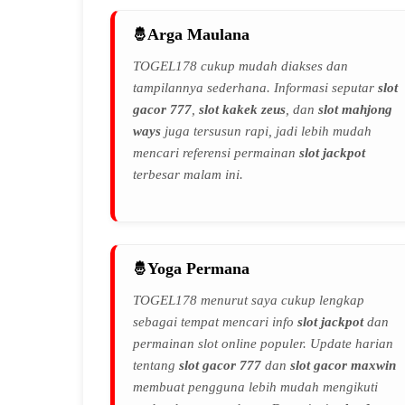
Arga Maulana
TOGEL178 cukup mudah diakses dan
tampilannya sederhana. Informasi seputar
slot
gacor 777
,
slot kakek zeus
, dan
slot mahjong
ways
juga tersusun rapi, jadi lebih mudah
mencari referensi permainan
slot jackpot
terbesar malam ini.
Yoga Permana
TOGEL178 menurut saya cukup lengkap
sebagai tempat mencari info
slot jackpot
dan
permainan slot online populer. Update harian
tentang
slot gacor 777
dan
slot gacor maxwin
membuat pengguna lebih mudah mengikuti