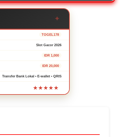
TOGEL178
Slot Gacor 2026
IDR 1,000
IDR 20,000
Transfer Bank Lokal • E-wallet • QRIS