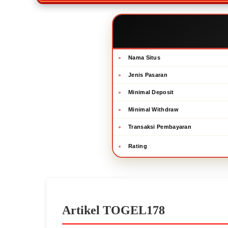
Nama Situs
Jenis Pasaran
Minimal Deposit
Minimal Withdraw
Transaksi Pembayaran
Rating
Artikel TOGEL178