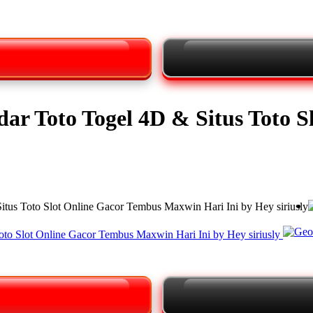
 Toto Togel 4D & Situs Toto S