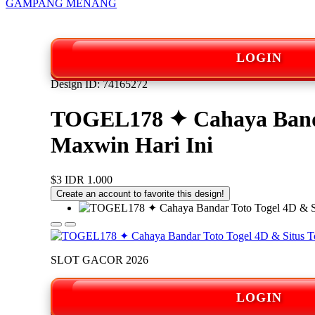
GAMPANG MENANG
LOGIN
Design ID: 74165272
TOGEL178 ✦ Cahaya Bandar
Maxwin Hari Ini
$3
IDR 1.000
Create an account to favorite this design!
SLOT GACOR 2026
LOGIN