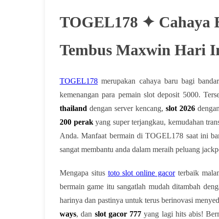
TOGEL178 ✦ Cahaya Ban
Tembus Maxwin Hari I
TOGEL178
merupakan cahaya baru bagi bandar 
kemenangan para pemain slot deposit 5000. Terse
thailand
dengan server kencang,
slot 2026
dengan 
200 perak
yang super terjangkau, kemudahan tran
Anda. Manfaat bermain di TOGEL178 saat ini banya
sangat membantu anda dalam meraih peluang jackpot
Mengapa situs
toto slot online gacor
terbaik malam
bermain game itu sangatlah mudah ditambah den
harinya dan pastinya untuk terus berinovasi meny
ways
, dan
slot gacor 777
yang lagi hits abis! Be