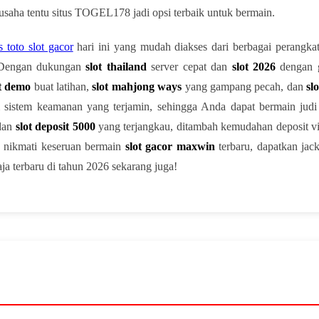
ha tentu situs TOGEL178 jadi opsi terbaik untuk bermain.
s toto slot gacor
hari ini yang mudah diakses dari berbagai perangkat
 Dengan dukungan
slot thailand
server cepat dan
slot 2026
dengan g
ot demo
buat latihan,
slot mahjong ways
yang gampang pecah, dan
sl
 sistem keamanan yang terjamin, sehingga Anda dapat bermain judi
dan
slot deposit 5000
yang terjangkau, ditambah kemudahan deposit v
k nikmati keseruan bermain
slot gacor maxwin
terbaru, dapatkan jac
 terbaru di tahun 2026 sekarang juga!