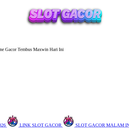
ne Gacor Tembus Maxwin Hari Ini
026
LINK SLOT GACOR
SLOT GACOR MALAM IN