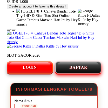
$3
IDR 1.000
Create an account to favorite this design!
SLOT GACOR 2026
LOGIN
DAFTAR
INFORMASI LENGKAP TOGEL178
Nama Situs
TOGEL178