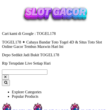
Cari kami di Google : TOGEL178
TOGEL178 ✦ Cahaya Bandar Toto Togel 4D & Situs Toto Slot
Online Gacor Tembus Maxwin Hari Ini
Depo Sedikit Jadi Bukit TOGEL178
Rtp Terupdate Live Setiap Hari
Explore Categories
Popular Products