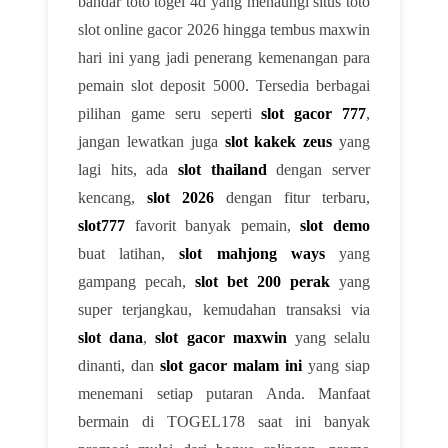
bandar toto togel 4d yang menaungi situs toto
slot online gacor 2026 hingga tembus maxwin
hari ini yang jadi penerang kemenangan para
pemain slot deposit 5000. Tersedia berbagai
pilihan game seru seperti
slot gacor 777
,
jangan lewatkan juga
slot kakek zeus
yang
lagi hits, ada
slot thailand
dengan server
kencang,
slot 2026
dengan fitur terbaru,
slot777
favorit banyak pemain,
slot demo
buat latihan,
slot mahjong ways
yang
gampang pecah,
slot bet 200 perak
yang
super terjangkau, kemudahan transaksi via
slot dana
,
slot gacor maxwin
yang selalu
dinanti, dan
slot gacor malam ini
yang siap
menemani setiap putaran Anda. Manfaat
bermain di TOGEL178 saat ini banyak