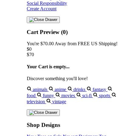
Social Responsibility
Create Account
Cart Preview (0)
You're
$70.00
Away from
FREE US Shipping!
$0
$70
Your Cart is empty...
Discover something you'll love!
animals
anime
drinks
fantasy
food
funny
movies
sci-fi
sports
television
vintage
Shop Designs