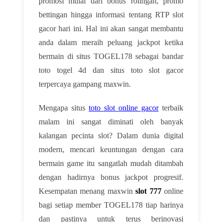
promosi mulai dari bonus rolingan, promo
bettingan hingga informasi tentang RTP slot
gacor hari ini. Hal ini akan sangat membantu
anda dalam meraih peluang jackpot ketika
bermain di situs TOGEL178 sebagai bandar
toto togel 4d dan situs toto slot gacor
terpercaya gampang maxwin.
Mengapa situs
toto slot online gacor
terbaik
malam ini sangat diminati oleh banyak
kalangan pecinta slot? Dalam dunia digital
modern, mencari keuntungan dengan cara
bermain game itu sangatlah mudah ditambah
dengan hadirnya bonus jackpot progresif.
Kesempatan menang maxwin
slot 777
online
bagi setiap member TOGEL178 tiap harinya
dan pastinya untuk terus berinovasi