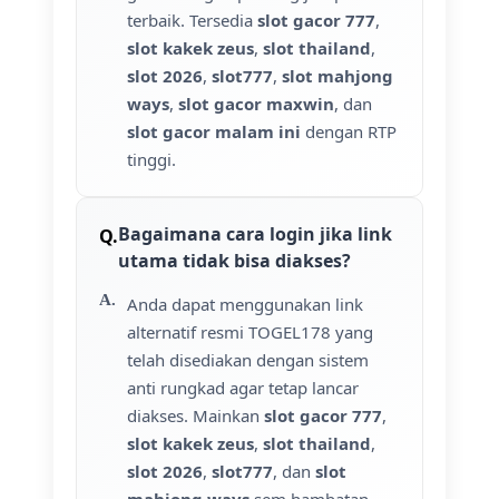
terbaik. Tersedia
slot gacor 777
,
slot kakek zeus
,
slot thailand
,
slot 2026
,
slot777
,
slot mahjong
ways
,
slot gacor maxwin
, dan
slot gacor malam ini
dengan RTP
tinggi.
Bagaimana cara login jika link
utama tidak bisa diakses?
Anda dapat menggunakan link
alternatif resmi TOGEL178 yang
telah disediakan dengan sistem
anti rungkad agar tetap lancar
diakses. Mainkan
slot gacor 777
,
slot kakek zeus
,
slot thailand
,
slot 2026
,
slot777
, dan
slot