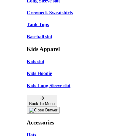
Long Sleeve slot
Crewneck Sweatshirts
Tank Tops
Baseball slot
Kids Apparel
Kids slot
Kids Hoodie
Kids Long Sleeve slot
Back To Menu
Accessories
Hats