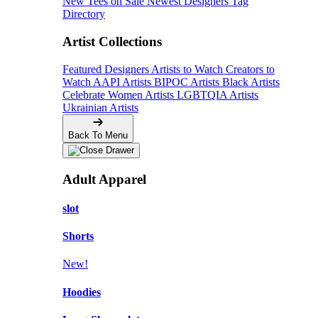
New Tees on Sale
Newest Designers
Tag
Directory
Artist Collections
Featured Designers
Artists to Watch
Creators to
Watch
AAPI Artists
BIPOC Artists
Black Artists
Celebrate Women Artists
LGBTQIA Artists
Ukrainian Artists
Back To Menu
Adult Apparel
slot
Shorts
New!
Hoodies