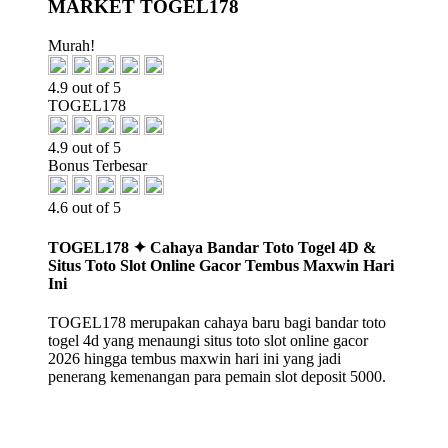
MARKET TOGEL178
Murah!
4.9 out of 5
TOGEL178
4.9 out of 5
Bonus Terbesar
4.6 out of 5
TOGEL178 ✦ Cahaya Bandar Toto Togel 4D &
Situs Toto Slot Online Gacor Tembus Maxwin Hari
Ini
TOGEL178 merupakan cahaya baru bagi bandar toto
togel 4d yang menaungi situs toto slot online gacor
2026 hingga tembus maxwin hari ini yang jadi
penerang kemenangan para pemain slot deposit 5000.