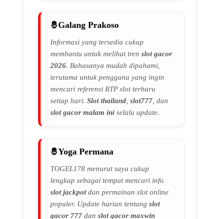
Galang Prakoso
Informasi yang tersedia cukup
membantu untuk melihat tren
slot gacor
2026
. Bahasanya mudah dipahami,
terutama untuk pengguna yang ingin
mencari referensi RTP slot terbaru
setiap hari.
Slot thailand
,
slot777
, dan
slot gacor malam ini
selalu update.
Yoga Permana
TOGEL178 menurut saya cukup
lengkap sebagai tempat mencari info
slot jackpot
dan permainan slot online
populer. Update harian tentang
slot
gacor 777
dan
slot gacor maxwin