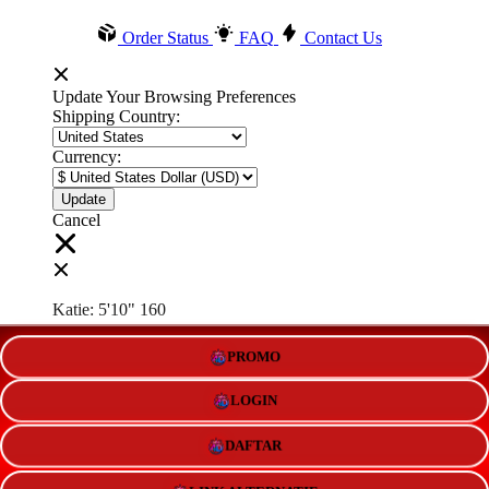
Order Status
FAQ
Contact Us
Update Your Browsing Preferences
Shipping Country:
Currency:
Cancel
Katie:
5'10"
160
PROMO
Select your person:
Male
Female
LOGIN
Height
Short
Med
Tall
DAFTAR
Weight
Slim
Avg
Heavy
LINK ALTERNATIF