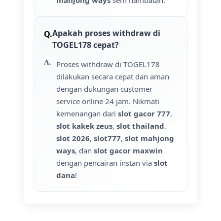
mahjong ways
sem hambatan.
Apakah proses withdraw di
TOGEL178 cepat?
Proses withdraw di TOGEL178
dilakukan secara cepat dan aman
dengan dukungan customer
service online 24 jam. Nikmati
kemenangan dari
slot gacor 777
,
slot kakek zeus
,
slot thailand
,
slot 2026
,
slot777
,
slot mahjong
ways
, dan
slot gacor maxwin
dengan pencairan instan via
slot
dana
!