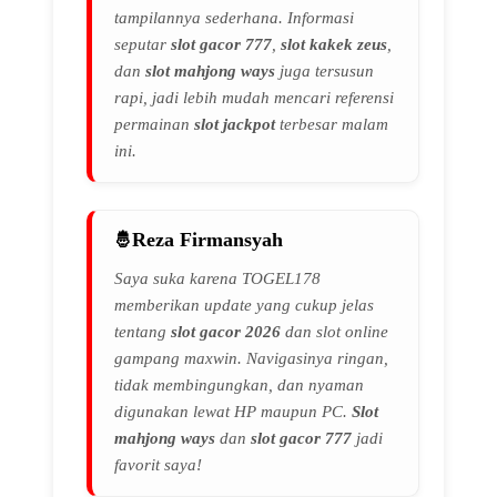
tampilannya sederhana. Informasi
seputar
slot gacor 777
,
slot kakek zeus
,
dan
slot mahjong ways
juga tersusun
rapi, jadi lebih mudah mencari referensi
permainan
slot jackpot
terbesar malam
ini.
Reza Firmansyah
Saya suka karena TOGEL178
memberikan update yang cukup jelas
tentang
slot gacor 2026
dan slot online
gampang maxwin. Navigasinya ringan,
tidak membingungkan, dan nyaman
digunakan lewat HP maupun PC.
Slot
mahjong ways
dan
slot gacor 777
jadi
favorit saya!