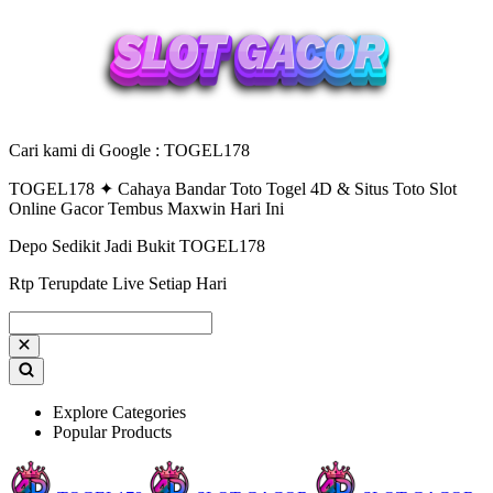
Cari kami di Google : TOGEL178
TOGEL178 ✦ Cahaya Bandar Toto Togel 4D & Situs Toto Slot
Online Gacor Tembus Maxwin Hari Ini
Depo Sedikit Jadi Bukit TOGEL178
Rtp Terupdate Live Setiap Hari
Explore Categories
Popular Products