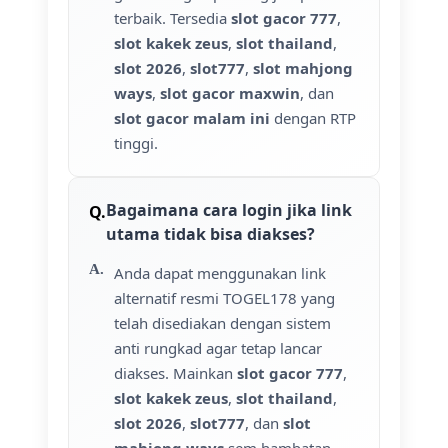
terbaik. Tersedia
slot gacor 777
,
slot kakek zeus
,
slot thailand
,
slot 2026
,
slot777
,
slot mahjong
ways
,
slot gacor maxwin
, dan
slot gacor malam ini
dengan RTP
tinggi.
Bagaimana cara login jika link
utama tidak bisa diakses?
Anda dapat menggunakan link
alternatif resmi TOGEL178 yang
telah disediakan dengan sistem
anti rungkad agar tetap lancar
diakses. Mainkan
slot gacor 777
,
slot kakek zeus
,
slot thailand
,
slot 2026
,
slot777
, dan
slot