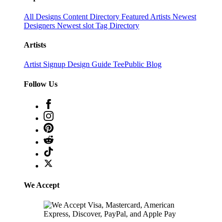
All Designs
Content Directory
Featured Artists
Newest
Designers
Newest slot
Tag Directory
Artists
Artist Signup
Design Guide
TeePublic Blog
Follow Us
We Accept