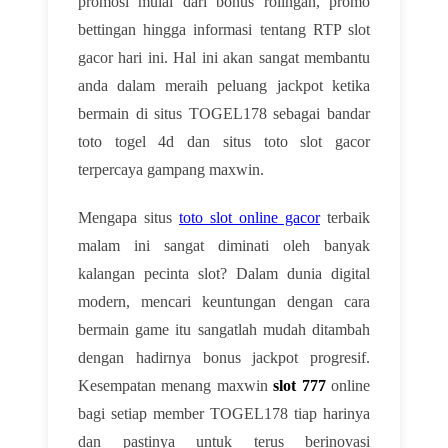
promosi mulai dari bonus rolingan, promo
bettingan hingga informasi tentang RTP slot
gacor hari ini. Hal ini akan sangat membantu
anda dalam meraih peluang jackpot ketika
bermain di situs TOGEL178 sebagai bandar
toto togel 4d dan situs toto slot gacor
terpercaya gampang maxwin.
Mengapa situs
toto slot online gacor
terbaik
malam ini sangat diminati oleh banyak
kalangan pecinta slot? Dalam dunia digital
modern, mencari keuntungan dengan cara
bermain game itu sangatlah mudah ditambah
dengan hadirnya bonus jackpot progresif.
Kesempatan menang maxwin
slot 777
online
bagi setiap member TOGEL178 tiap harinya
dan pastinya untuk terus berinovasi