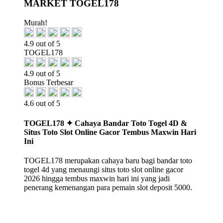
MARKET TOGEL178
Murah!
4.9 out of 5
TOGEL178
4.9 out of 5
Bonus Terbesar
4.6 out of 5
TOGEL178 ✦ Cahaya Bandar Toto Togel 4D &
Situs Toto Slot Online Gacor Tembus Maxwin Hari
Ini
TOGEL178 merupakan cahaya baru bagi bandar toto
togel 4d yang menaungi situs toto slot online gacor
2026 hingga tembus maxwin hari ini yang jadi
penerang kemenangan para pemain slot deposit 5000.