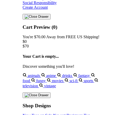
Social Responsibility
Create Account
Cart Preview (0)
You're
$70.00
Away from
FREE US Shipping!
$0
$70
Your Cart is empty...
Discover something you'll love!
animals
anime
drinks
fantasy
food
funny
movies
sci-fi
sports
television
vintage
Shop Designs