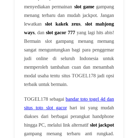
menyediakan permainan
slot game
gampang
menang terbaru dan mudah jackpot. Jangan
lewatkan
slot kakek zeus
,
slot mahjong
ways
, dan
slot gacor 777
yang lagi hits abis!
Bermain slot gampang menang memang
sangat menguntungkan bagi para penggemar
judi online di seluruh Indonesia untuk
memperoleh tambahan cuan dan menambah
modal usaha tentu situs TOGEL178 jadi opsi
terbaik untuk bermain.
TOGEL178 sebagai
bandar toto togel 4d dan
situs toto slot gacor
hari ini yang mudah
diakses dari berbagai perangkat handphone
hingga PC, melalui link alternatif
slot jackpot
gampang menang terbaru anti rungkad.