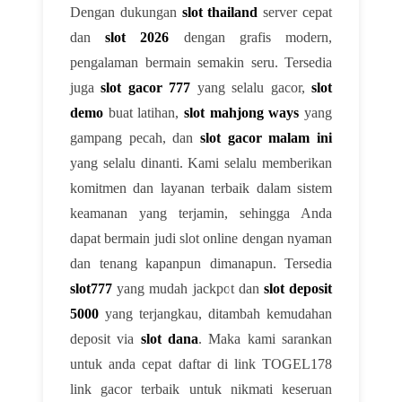
Dengan dukungan
slot thailand
server cepat
dan
slot 2026
dengan grafis modern,
pengalaman bermain semakin seru. Tersedia
juga
slot gacor 777
yang selalu gacor,
slot
demo
buat latihan,
slot mahjong ways
yang
gampang pecah, dan
slot gacor malam ini
yang selalu dinanti. Kami selalu memberikan
komitmen dan layanan terbaik dalam sistem
keamanan yang terjamin, sehingga Anda
dapat bermain judi slot online dengan nyaman
dan tenang kapanpun dimanapun. Tersedia
slot777
yang mudah jackpot dan
slot deposit
5000
yang terjangkau, ditambah kemudahan
deposit via
slot dana
. Maka kami sarankan
untuk anda cepat daftar di link TOGEL178
link gacor terbaik untuk nikmati keseruan