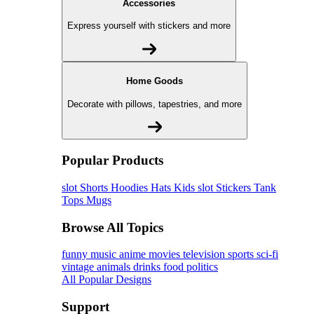
Accessories
Express yourself with stickers and more
Home Goods
Decorate with pillows, tapestries, and more
Popular Products
slot
Shorts
Hoodies
Hats
Kids slot
Stickers
Tank
Tops
Mugs
Browse All Topics
funny
music
anime
movies
television
sports
sci-fi
vintage
animals
drinks
food
politics
All Popular Designs
Support