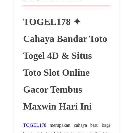
TOGEL178 ✦
Cahaya Bandar Toto
Togel 4D & Situs
Toto Slot Online
Gacor Tembus
Maxwin Hari Ini
TOGEL178
merupakan cahaya baru bagi