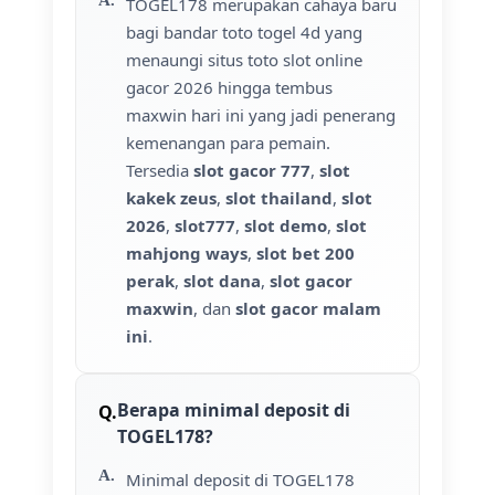
TOGEL178 merupakan cahaya baru
bagi bandar toto togel 4d yang
menaungi situs toto slot online
gacor 2026 hingga tembus
maxwin hari ini yang jadi penerang
kemenangan para pemain.
Tersedia
slot gacor 777
,
slot
kakek zeus
,
slot thailand
,
slot
2026
,
slot777
,
slot demo
,
slot
mahjong ways
,
slot bet 200
perak
,
slot dana
,
slot gacor
maxwin
, dan
slot gacor malam
ini
.
Berapa minimal deposit di
TOGEL178?
Minimal deposit di TOGEL178