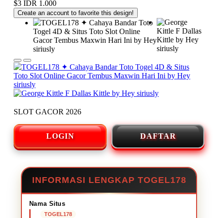
$3
IDR 1.000
Create an account to favorite this design!
SLOT GACOR 2026
LOGIN
DAFTAR
INFORMASI LENGKAP TOGEL178
Nama Situs
TOGEL178