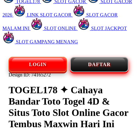
TOGEL178
SLOT GACOR
SLOT GACOR
2026
LINK SLOT GACOR
SLOT GACOR
MALAM INI
SLOT ONLINE
SLOT JACKPOT
SLOT GAMPANG MENANG
LOGIN
DAFTAR
Design ID: 74165272
TOGEL178 ✦ Cahaya
Bandar Toto Togel 4D &
Situs Toto Slot Online Gacor
Tembus Maxwin Hari Ini